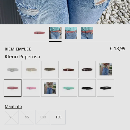
€ 13,99
RIEM EMYLEE
Kleur:
Peperosa
Maatinfo
90
95
100
105