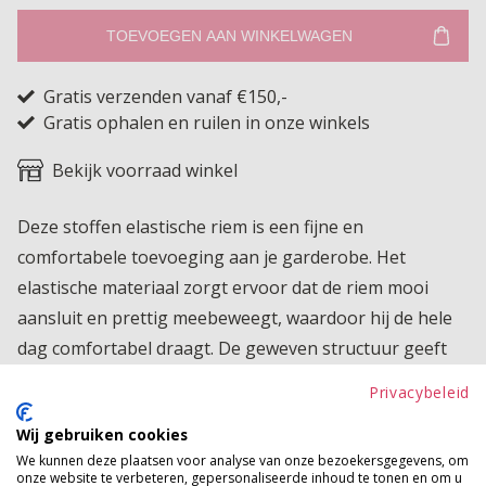
TOEVOEGEN AAN WINKELWAGEN
Gratis verzenden vanaf €150,-
Gratis ophalen en ruilen in onze winkels
Bekijk voorraad winkel
Deze stoffen elastische riem is een fijne en
comfortabele toevoeging aan je garderobe. Het
elastische materiaal zorgt ervoor dat de riem mooi
aansluit en prettig meebeweegt, waardoor hij de hele
dag comfortabel draagt. De geweven structuur geeft
de riem een stijlvolle uitstraling en maakt hem
Privacybeleid
makkelijk te combineren. Perfect voor bij een jeans,
Wij gebruiken cookies
pantalon of jurk en geschikt voor zowel een casual als
We kunnen deze plaatsen voor analyse van onze bezoekersgegevens, om
een meer geklede look. Een praktische en veelzijdige
onze website te verbeteren, gepersonaliseerde inhoud te tonen en om u