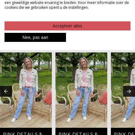
een geweldige website-ervaring te bieden. Voor meer informatie over de
riem die je outfit moeiteloos afmaakt.
cookies die we gebruiken opent u de instellingen.
Product kenmerken
Accepteer alles
Betaalinformatie
Nee, pas aan
MAAK JE LOOK COMPLEET
PINK DETAILS & DENIM VIBES
PINK DETAILS & DENIM VIBES