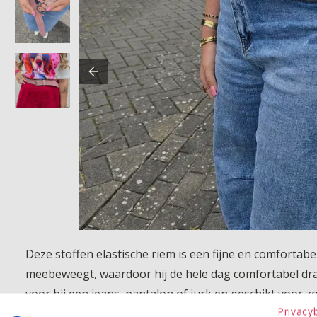
Deze stoffen elastische riem is een fijne en comfortab
meebeweegt, waardoor hij de hele dag comfortabel draa
voor bij een jeans, pantalon of jurk en geschikt voor z
Privacy