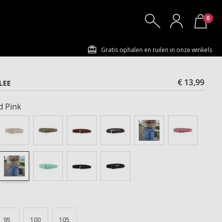
0
Gratis ophalen en ruilen in onze winkels
€ 13,99
LEE
d Pink
95
100
105