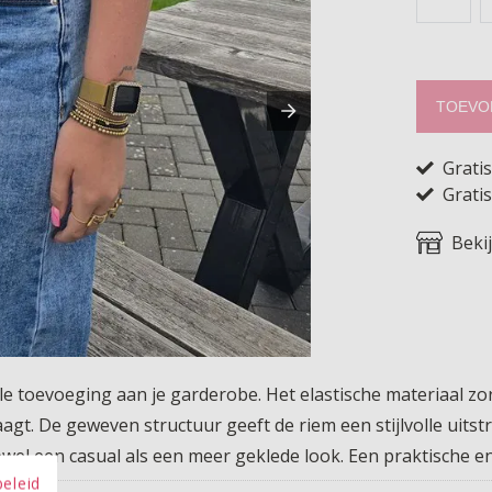
TOEVO
Grati
Gratis
Beki
ele toevoeging aan je garderobe. Het elastische materiaal zo
gt. De geweven structuur geeft de riem een stijlvolle uitst
owel een casual als een meer geklede look. Een praktische en 
beleid