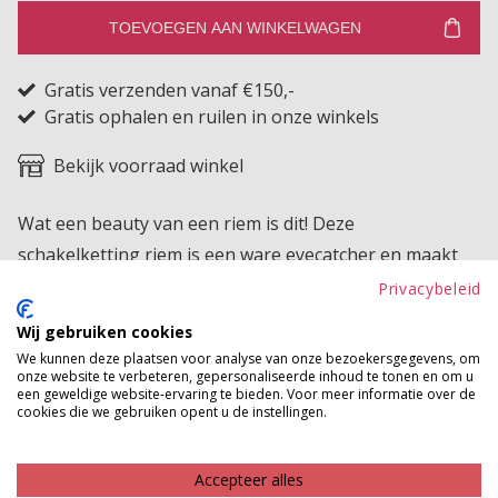
TOEVOEGEN AAN WINKELWAGEN
Gratis verzenden vanaf €150,-
Gratis ophalen en ruilen in onze winkels
Bekijk voorraad winkel
Wat een beauty van een riem is dit! Deze
schakelketting riem is een ware eyecatcher en maakt
jouw outfit helemaal af!
Privacybeleid
Wij gebruiken cookies
Product kenmerken
We kunnen deze plaatsen voor analyse van onze bezoekersgegevens, om
onze website te verbeteren, gepersonaliseerde inhoud te tonen en om u
Betaalinformatie
een geweldige website-ervaring te bieden. Voor meer informatie over de
cookies die we gebruiken opent u de instellingen.
MAAK JE LOOK COMPLEET
Accepteer alles