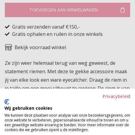
TOEVOEGEN AAN WINKELWAGEN
Gratis verzenden vanaf €150,-
Gratis ophalen en ruilen in onze winkels
Bekijk voorraad winkel
Ze zijn weer helemaal terug van weg geweest, de
statement riemen. Met deze te gekke accessoire maak
jij van elke look een ware eyecatcher. Draag de riem in
je taille om een mooi silhouet te creëren. De riem is van
imitatieleer en heeft een elastieken band in het midden
Privacybeleid
voor een fijn draagcomfort. Je sluit de riem met een
Wij gebruiken cookies
grote gesp.
We kunnen deze plaatsen voor analyse van onze bezoekersgegevens, om
onze website te verbeteren, gepersonaliseerde inhoud te tonen en om u
een geweldige website-ervaring te bieden. Voor meer informatie over de
Product kenmerken
cookies die we gebruiken opent u de instellingen.