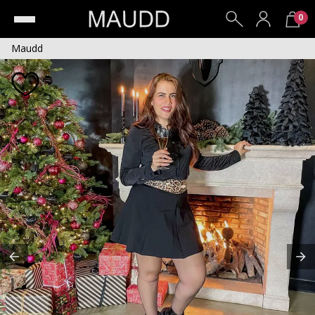
0
Maudd