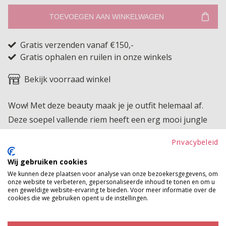
TOEVOEGEN AAN WINKELWAGEN
Gratis verzenden vanaf €150,-
Gratis ophalen en ruilen in onze winkels
Bekijk voorraad winkel
Wow! Met deze beauty maak je je outfit helemaal af.
Deze soepel vallende riem heeft een erg mooi jungle
design. Ze heeft mooie details en een prikgesp, dus de
Privacybeleid
riem is makkelijk vast te maken.
Wij gebruiken cookies
Product kenmerken
We kunnen deze plaatsen voor analyse van onze bezoekersgegevens, om
onze website te verbeteren, gepersonaliseerde inhoud te tonen en om u
Betaalinformatie
een geweldige website-ervaring te bieden. Voor meer informatie over de
cookies die we gebruiken opent u de instellingen.
MAAK JE LOOK COMPLEET