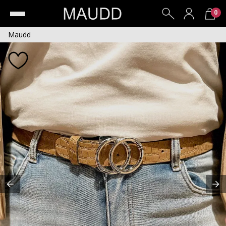
0
Maudd