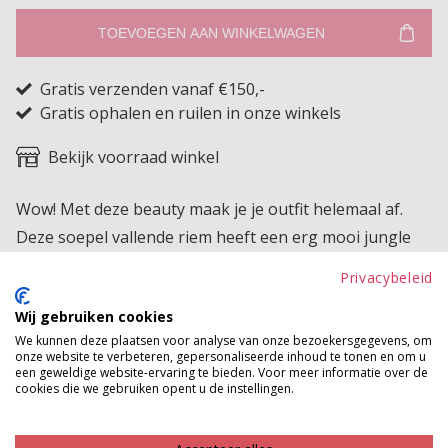
TOEVOEGEN AAN WINKELWAGEN
Gratis verzenden vanaf €150,-
Gratis ophalen en ruilen in onze winkels
Bekijk voorraad winkel
Wow! Met deze beauty maak je je outfit helemaal af.
Deze soepel vallende riem heeft een erg mooi jungle
design. Ze heeft mooie details en een prikgesp, dus de
Privacybeleid
riem is makkelijk vast te maken.
Wij gebruiken cookies
Product kenmerken
We kunnen deze plaatsen voor analyse van onze bezoekersgegevens, om
onze website te verbeteren, gepersonaliseerde inhoud te tonen en om u
een geweldige website-ervaring te bieden. Voor meer informatie over de
Betaalinformatie
cookies die we gebruiken opent u de instellingen.
MAAK JE LOOK COMPLEET