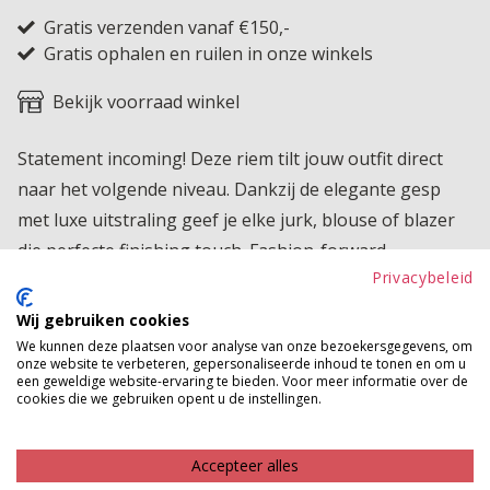
Gratis verzenden vanaf €150,-
Gratis ophalen en ruilen in onze winkels
Bekijk voorraad winkel
Statement incoming! Deze riem tilt jouw outfit direct
naar het volgende niveau. Dankzij de elegante gesp
met luxe uitstraling geef je elke jurk, blouse of blazer
die perfecte finishing touch. Fashion-forward,
Privacybeleid
comfortabel en mega stijlvol, dit is hét accessoire dat je
in één klik een power look geeft.
Wij gebruiken cookies
We kunnen deze plaatsen voor analyse van onze bezoekersgegevens, om
Betaalinformatie
onze website te verbeteren, gepersonaliseerde inhoud te tonen en om u
een geweldige website-ervaring te bieden. Voor meer informatie over de
cookies die we gebruiken opent u de instellingen.
MAAK JE LOOK COMPLEET
Accepteer alles