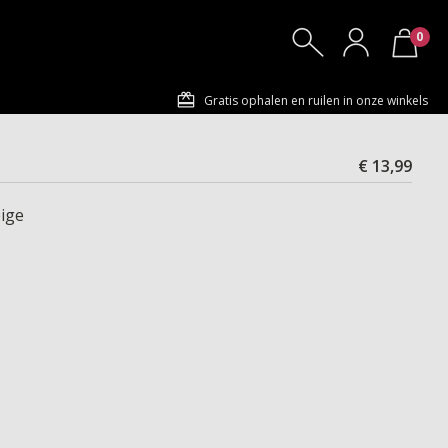
0
Gratis ophalen en ruilen in onze winkels
€ 13,99
ige