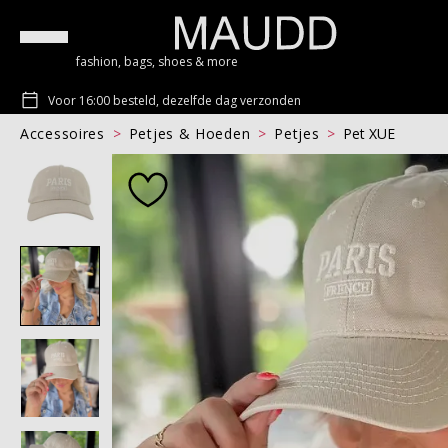
fashion, bags, shoes & more
Voor 16:00 besteld, dezelfde dag verzonden
Accessoires
Petjes & Hoeden
Petjes
Pet XUE