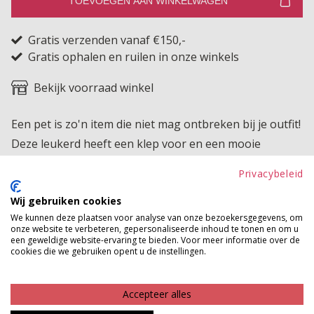
TOEVOEGEN AAN WINKELWAGEN
Gratis verzenden vanaf €150,-
Gratis ophalen en ruilen in onze winkels
Bekijk voorraad winkel
Een pet is zo'n item die niet mag ontbreken bij je outfit!
Deze leukerd heeft een klep voor en een mooie
suedine look.
Privacybeleid
Product kenmerken
Wij gebruiken cookies
We kunnen deze plaatsen voor analyse van onze bezoekersgegevens, om
Betaalinformatie
onze website te verbeteren, gepersonaliseerde inhoud te tonen en om u
een geweldige website-ervaring te bieden. Voor meer informatie over de
cookies die we gebruiken opent u de instellingen.
MAAK JE LOOK COMPLEET
Accepteer alles