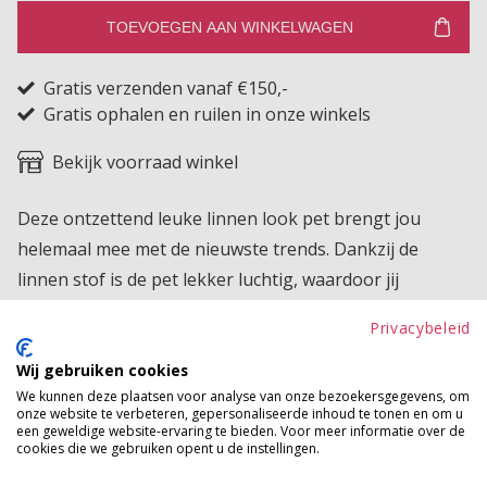
TOEVOEGEN AAN WINKELWAGEN
Gratis verzenden vanaf €150,-
Gratis ophalen en ruilen in onze winkels
Bekijk voorraad winkel
Deze ontzettend leuke linnen look pet brengt jou
helemaal mee met de nieuwste trends. Dankzij de
linnen stof is de pet lekker luchtig, waardoor jij
beschermt bent voor de zon en tegelijkertijd koel blijft.
Privacybeleid
Perfect voor een dagje strand of een middag bij het
zwembad. Wat wil je nog meer?!
Wij gebruiken cookies
We kunnen deze plaatsen voor analyse van onze bezoekersgegevens, om
onze website te verbeteren, gepersonaliseerde inhoud te tonen en om u
Product kenmerken
een geweldige website-ervaring te bieden. Voor meer informatie over de
cookies die we gebruiken opent u de instellingen.
Betaalinformatie