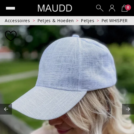
0
Accessoires
Petjes & Hoeden
Petjes
Pet WHISPER