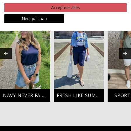
Accepteer alles
MAAK JE LOOK COMPLEET
Nee, pas aan
NAVY NEVER FAILS
FRESH LIKE SUMMER
SPORT