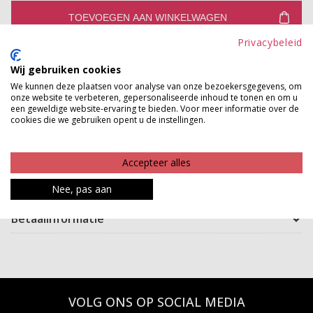
TOEVOEGEN AAN WINKELWAGEN
Privacybeleid
Gratis verzenden vanaf €150,-
Wij gebruiken cookies
Gratis ophalen en ruilen in onze winkels
We kunnen deze plaatsen voor analyse van onze bezoekersgegevens, om
onze website te verbeteren, gepersonaliseerde inhoud te tonen en om u
Bekijk voorraad winkel
een geweldige website-ervaring te bieden. Voor meer informatie over de
cookies die we gebruiken opent u de instellingen.
Ga voor stoer en maak je outfit af met een pet! Deze
leukerd heeft een mooi model en past overal bij!
Accepteer alles
Product kenmerken
Nee, pas aan
Betaalinformatie
VOLG ONS OP SOCIAL MEDIA