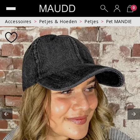
0
Accessoires
Petjes & Hoeden
Petjes
Pet MANDIE