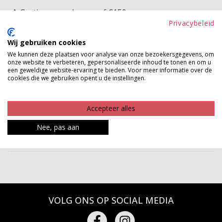
Gratis verzenden vanaf €150,-
Privacybeleid
Gratis ophalen en ruilen in onze winkels
Wij gebruiken cookies
Bekijk voorraad winkel
We kunnen deze plaatsen voor analyse van onze bezoekersgegevens, om
onze website te verbeteren, gepersonaliseerde inhoud te tonen en om u
een geweldige website-ervaring te bieden. Voor meer informatie over de
Deze klassieke panty is een onmisbare aanvulling op je
cookies die we gebruiken opent u de instellingen.
garderobe. De comfortabele pasvorm en fijne stof
zorgen voor een perfecte uitstraling bij elke outfit.
Accepteer alles
Product kenmerken
Nee, pas aan
Betaalinformatie
VOLG ONS OP SOCIAL MEDIA