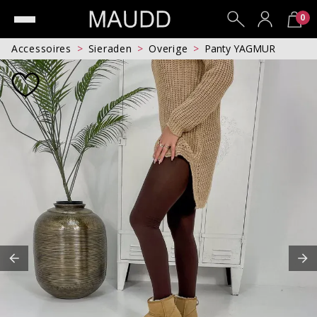
0
Accessoires
Sieraden
Overige
Panty YAGMUR