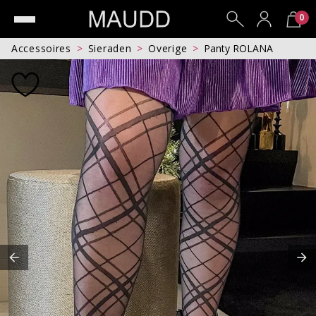
0
Accessoires
Sieraden
Overige
Panty ROLANA