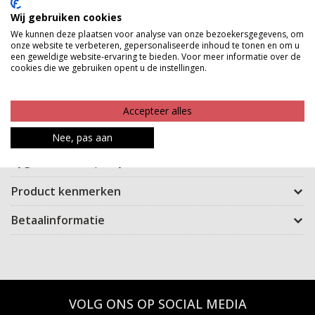
Gratis verzenden vanaf €150,-
Wij gebruiken cookies
Gratis ophalen en ruilen in onze winkels
We kunnen deze plaatsen voor analyse van onze bezoekersgegevens, om
onze website te verbeteren, gepersonaliseerde inhoud te tonen en om u
een geweldige website-ervaring te bieden. Voor meer informatie over de
Bekijk voorraad winkel
cookies die we gebruiken opent u de instellingen.
Maak jouw outfit af met deze te gekke panty's met
Accepteer alles
leuke print. De panty kun je in twee maten krijgen - s/m
Nee, pas aan
en l/xl - en de panty is van 40 denier. Let op i.v.m.
hygiëne kan de panty niet retour!
Product kenmerken
Betaalinformatie
VOLG ONS OP SOCIAL MEDIA