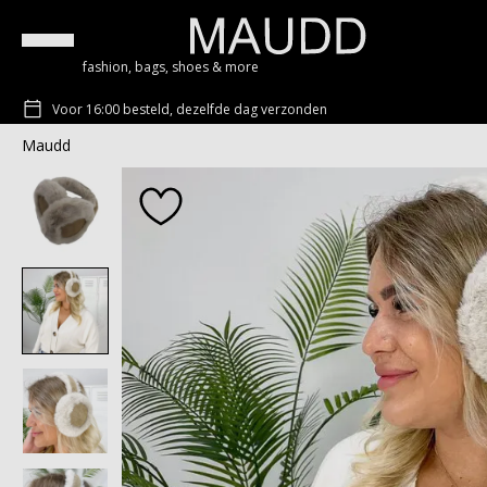
fashion, bags, shoes & more
Voor 16:00 besteld, dezelfde dag verzonden
Maudd