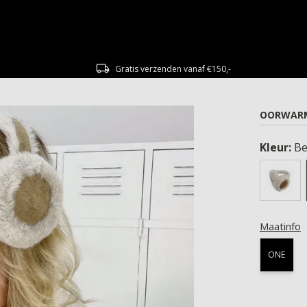
Gratis verzenden vanaf €150,-
OORWARM
Kleur:
Be
Maatinfo
ONE