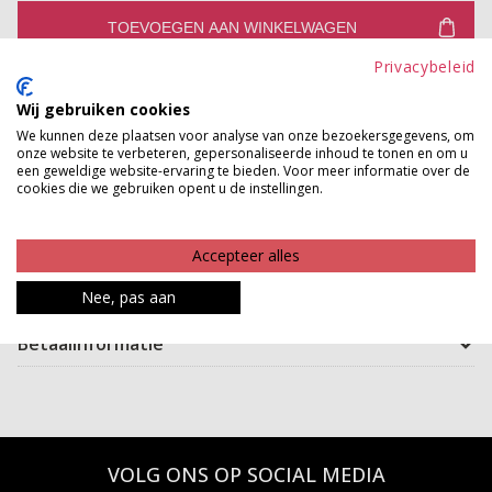
TOEVOEGEN AAN WINKELWAGEN
Privacybeleid
Gratis verzenden vanaf €150,-
Wij gebruiken cookies
Gratis ophalen en ruilen in onze winkels
We kunnen deze plaatsen voor analyse van onze bezoekersgegevens, om
onze website te verbeteren, gepersonaliseerde inhoud te tonen en om u
Bekijk voorraad winkel
een geweldige website-ervaring te bieden. Voor meer informatie over de
cookies die we gebruiken opent u de instellingen.
Oorbellen mogen niet ontbreken bij jouw outfit! Ze zijn
makkelijk in te doen en passen overal bij!
Accepteer alles
Product kenmerken
Nee, pas aan
Betaalinformatie
VOLG ONS OP SOCIAL MEDIA