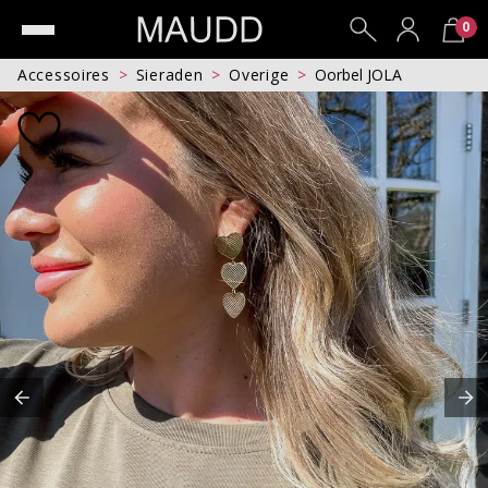
0
Accessoires
Sieraden
Overige
Oorbel JOLA