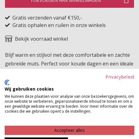
TOEVOEGEN AAN WINKELWAGEN
Gratis verzenden vanaf €150,-
Gratis ophalen en ruilen in onze winkels
Bekijk voorraad winkel
Blijf warm en stijlvol met deze comfortabele en zachte
gebreide muts. Perfect voor koude dagen en een ideale
aanvulling op je wintergarderobe.
Privacybeleid
Product kenmerken
Wij gebruiken cookies
We kunnen deze plaatsen voor analyse van onze bezoekersgegevens, om
Betaalinformatie
onze website te verbeteren, gepersonaliseerde inhoud te tonen en om u
een geweldige website-ervaring te bieden. Voor meer informatie over de
cookies die we gebruiken opent u de instellingen.
MAAK JE LOOK COMPLEET
Accepteer alles