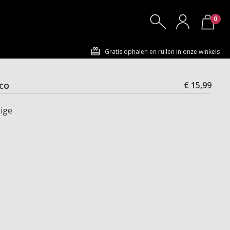
0
Gratis ophalen en ruilen in onze winkels
€ 15,99
CCO
ige