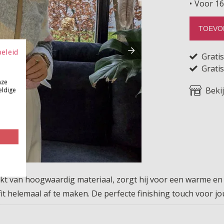
Voor 16
TOEVO
beleid
Grati
Gratis
nze
Beki
eldige
akt van hoogwaardig materiaal, zorgt hij voor een warme e
tfit helemaal af te maken. De perfecte finishing touch voor 