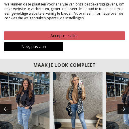
houden deze mouwophouders alles mooi op zijn plek.
We kunnen deze plaatsen voor analyse van onze bezoekersgegevens, om
onze website te verbeteren, gepersonaliseerde inhoud te tonen en om u
Comfortabel, praktisch en een echte must have voor
een geweldige website-ervaring te bieden. Voor meer informatie over de
iedereen die houdt van gemak en een verzorgde
cookies die we gebruiken opent u de instellingen.
uitstraling.
Accepteer alles
Product kenmerken
Nee, pas aan
Betaalinformatie
MAAK JE LOOK COMPLEET