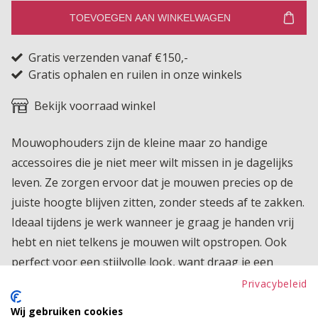
TOEVOEGEN AAN WINKELWAGEN
Gratis verzenden vanaf €150,-
Gratis ophalen en ruilen in onze winkels
Bekijk voorraad winkel
Mouwophouders zijn de kleine maar zo handige
accessoires die je niet meer wilt missen in je dagelijks
leven. Ze zorgen ervoor dat je mouwen precies op de
juiste hoogte blijven zitten, zonder steeds af te zakken.
Ideaal tijdens je werk wanneer je graag je handen vrij
hebt en niet telkens je mouwen wilt opstropen. Ook
perfect voor een stijlvolle look, want draag je een
blazer en wil je dat je blouse net een subtiel stukje
Privacybeleid
onder de armsgaten uitkomt maar niet te ver, dan
Wij gebruiken cookies