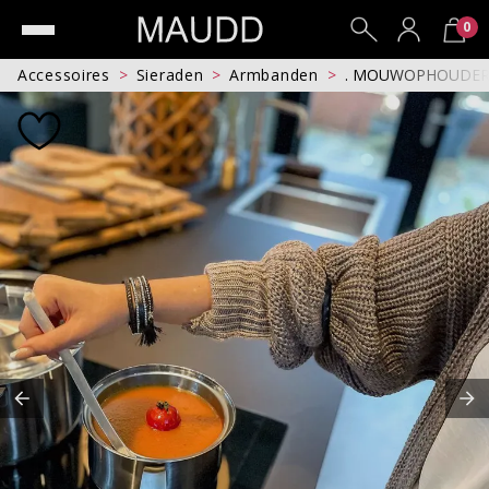
0
Accessoires
Sieraden
Armbanden
. MOUWOPHOUDE