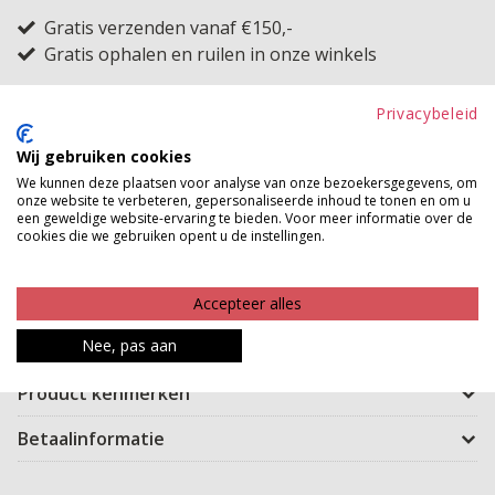
Gratis verzenden vanaf €150,-
Gratis ophalen en ruilen in onze winkels
Bekijk voorraad winkel
Privacybeleid
Wij gebruiken cookies
Deze vrolijke longtop kan van jou zijn! De dunne,
We kunnen deze plaatsen voor analyse van onze bezoekersgegevens, om
ademende stof van viscose geeft de longtop een
onze website te verbeteren, gepersonaliseerde inhoud te tonen en om u
een geweldige website-ervaring te bieden. Voor meer informatie over de
heerlijke feel en de longtop heeft een mooie A-lijn. De
cookies die we gebruiken opent u de instellingen.
jurk sluit aan bij de heupen en kan daardoor wat
strakker zitten. De driekwart mouwen en de mooie,
Accepteer alles
ronde hals maken deze longtop helemaal af. Scoor hem
snel!
Nee, pas aan
Product kenmerken
Betaalinformatie