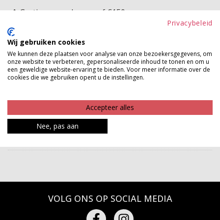
Gratis verzenden vanaf €150,-
Privacybeleid
Gratis ophalen en ruilen in onze winkels
Wij gebruiken cookies
Bekijk voorraad winkel
We kunnen deze plaatsen voor analyse van onze bezoekersgegevens, om
onze website te verbeteren, gepersonaliseerde inhoud te tonen en om u
een geweldige website-ervaring te bieden. Voor meer informatie over de
Super leuk tuniek! Deze leukerd is van een super
cookies die we gebruiken opent u de instellingen.
stretchie fijn breisel en heeft een mooi langer
modelletje. Ze sluit mooi aan en heeft een ronde hals.
Accepteer alles
Product kenmerken
Nee, pas aan
Betaalinformatie
VOLG ONS OP SOCIAL MEDIA