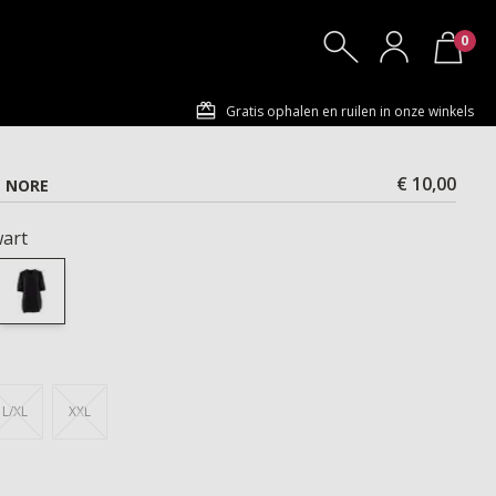
0
Gratis ophalen en ruilen in onze winkels
€ 10,00
 NORE
art
L/XL
XXL