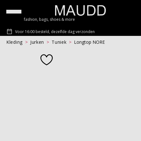
fashion, bags, shoes & more
Voor 16:00 besteld, dezelfde dag verzonden
Kleding
Jurken
Tuniek
Longtop NORE