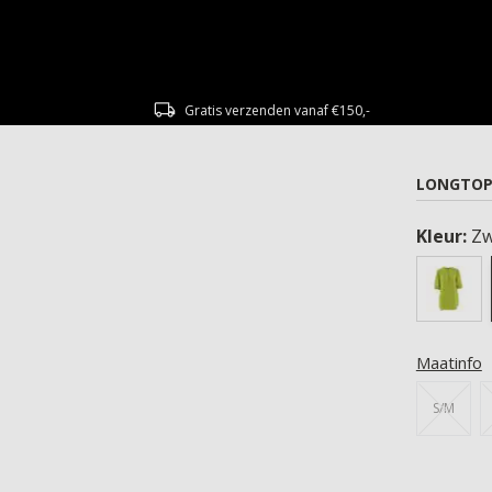
Gratis verzenden vanaf €150,-
LONGTOP
Kleur:
Zw
Maatinfo
S/M