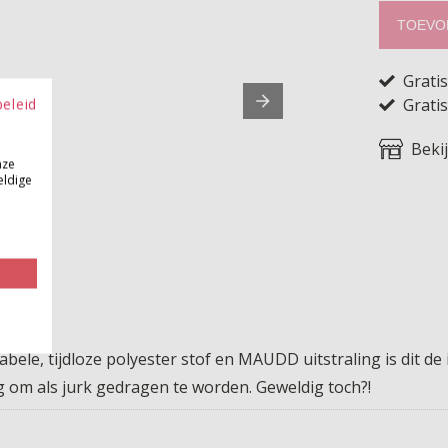
TOEVO
Grati
Gratis
beleid
Beki
nze
eldige
bele, tijdloze polyester stof en MAUDD uitstraling is dit de 
 om als jurk gedragen te worden. Geweldig toch?!