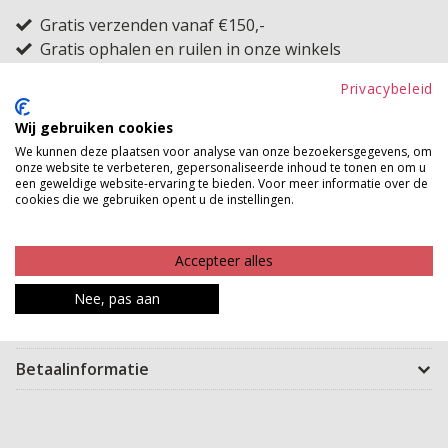
Gratis verzenden vanaf €150,-
Gratis ophalen en ruilen in onze winkels
Privacybeleid
Bekijk voorraad winkel
Wij gebruiken cookies
Deze ideale longtop kan van jou zijn! Met haar
We kunnen deze plaatsen voor analyse van onze bezoekersgegevens, om
onze website te verbeteren, gepersonaliseerde inhoud te tonen en om u
comfortabele, tijdloze polyester stof en MAUDD
een geweldige website-ervaring te bieden. Voor meer informatie over de
uitstraling is dit de ideale basic. De longtop heeft een
cookies die we gebruiken opent u de instellingen.
flatterende v-hals, een elastieken band bij de mouwen
en valt lang genoeg om als jurk gedragen te worden.
Accepteer alles
Geweldig toch?!
Nee, pas aan
Product kenmerken
Betaalinformatie