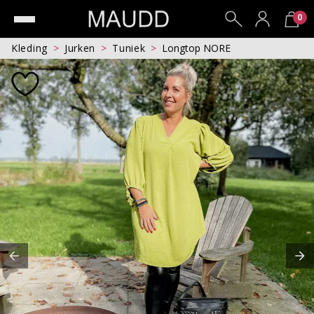
0
Kleding
Jurken
Tuniek
Longtop NORE