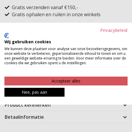
Gratis verzenden vanaf €150,-
Gratis ophalen en ruilen in onze winkels
Bekijk voorraad winkel
Privacybeleid
Wij gebruiken cookies
Deze ideale longtop kan van jou zijn! Met haar
We kunnen deze plaatsen voor analyse van onze bezoekersgegevens, om
comfortabele, tijdloze polyester stof en MAUDD
onze website te verbeteren, gepersonaliseerde inhoud te tonen en om u
een geweldige website-ervaring te bieden. Voor meer informatie over de
uitstraling is dit de ideale basic. Creëer geweldige
cookies die we gebruiken opent u de instellingen.
outfits, maak laagjes en heb vooral nog jaren en jaren
plezier van deze longtop. Door de kortere lengte van
Accepteer alles
de longtop kan ze bij iedereen verschillend vallen.
Welke stijl past bij jou?
Nee, pas aan
Product kenmerken
Betaalinformatie