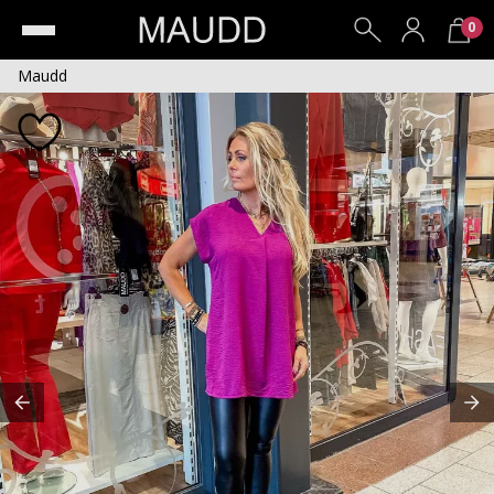
0
Maudd