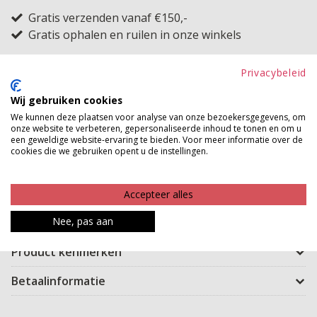
Gratis verzenden vanaf €150,-
Gratis ophalen en ruilen in onze winkels
Bekijk voorraad winkel
Privacybeleid
Wij gebruiken cookies
Deze ideale longtop kan van jou zijn! Met haar
We kunnen deze plaatsen voor analyse van onze bezoekersgegevens, om
comfortabele, tijdloze polyester stof en MAUDD
onze website te verbeteren, gepersonaliseerde inhoud te tonen en om u
een geweldige website-ervaring te bieden. Voor meer informatie over de
uitstraling is dit de ideale basic. Creëer geweldige
cookies die we gebruiken opent u de instellingen.
outfits, maak laagjes en heb vooral nog jaren en jaren
plezier van deze longtop. Door de kortere lengte van
Accepteer alles
de longtop kan ze bij iedereen verschillend vallen.
Welke stijl past bij jou?
Nee, pas aan
Product kenmerken
Betaalinformatie