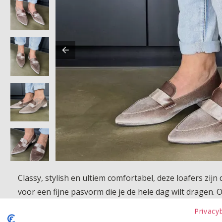
Classy, stylish en ultiem comfortabel, deze loafers zijn 
voor een fijne pasvorm die je de hele dag wilt dragen. O
gelegenheid!
Privacy