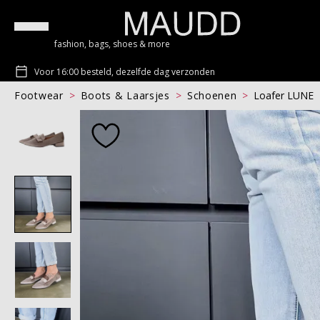
fashion, bags, shoes & more
Voor 16:00 besteld, dezelfde dag verzonden
Footwear
Boots & Laarsjes
Schoenen
Loafer LUNE