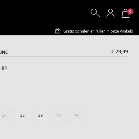
0
Gratis ophalen en ruilen in onze winkels
€ 29,99
UNE
ige
37
38
39
40
41