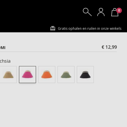
0
Gratis ophalen en ruilen in onze winkels
€ 12,99
OMI
chsia