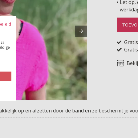
Let op, 
werkda
beleid
TOEVO
Grati
nze
eldige
Gratis
Beki
akkelijk op en afzetten door de band en ze beschermt je voor