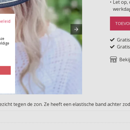
Let op, 
werkda
beleid
TOEVO
nze
Grati
eldige
Gratis
Beki
icht tegen de zon. Ze heeft een elastische band achter zoda