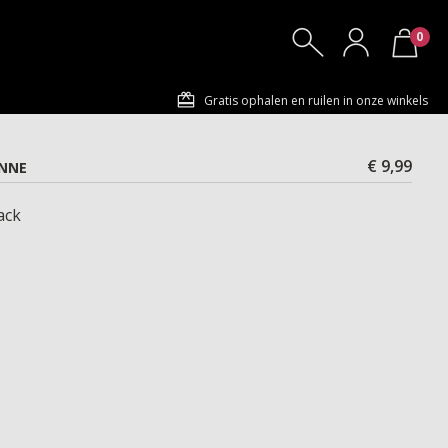
0
Gratis ophalen en ruilen in onze winkels
€ 9,99
ANNE
ack