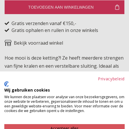
TOEVOEGEN AAN WINKELWAGEN
Gratis verzenden vanaf €150,-
Gratis ophalen en ruilen in onze winkels
Bekijk voorraad winkel
Hoe mooi is deze ketting?! Ze heeft meerdere strengen
van fijne kralen en een verstelbare sluiting. Ideaal als
statementstuk voor een avondje uit of als stijlvolle
Privacybeleid
toevoeging aan een casual look.
Wij gebruiken cookies
Product kenmerken
We kunnen deze plaatsen voor analyse van onze bezoekersgegevens, om
onze website te verbeteren, gepersonaliseerde inhoud te tonen en om u
Betaalinformatie
een geweldige website-ervaring te bieden. Voor meer informatie over de
cookies die we gebruiken opent u de instellingen.
MAAK JE LOOK COMPLEET
Accepteer alles