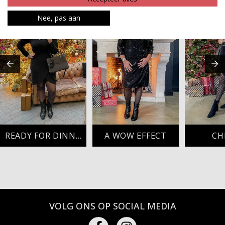
Nee, pas aan
READY FOR DINNER
A WOW EFFECT
CH
VOLG ONS OP SOCIAL MEDIA