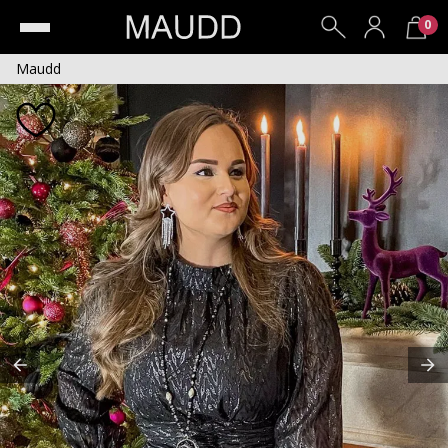
0
Maudd