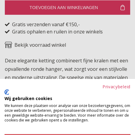
TOEVOEGEN AAN WINKELWAGEN
Gratis verzenden vanaf €150,-
Gratis ophalen en ruilen in onze winkels
Bekijk voorraad winkel
Deze elegante ketting combineert fijne kralen met een
opvallende ronde hanger, wat zorgt voor een stijlvolle
en moderne uitstraling. De speelse mix van materialen
en vormen maakt dit sieraad een perfecte toevoeging
Privacybeleid
aan je outfit.
Wij gebruiken cookies
We kunnen deze plaatsen voor analyse van onze bezoekersgegevens, om
Product kenmerken
onze website te verbeteren, gepersonaliseerde inhoud te tonen en om u
een geweldige website-ervaring te bieden. Voor meer informatie over de
Betaalinformatie
cookies die we gebruiken opent u de instellingen.