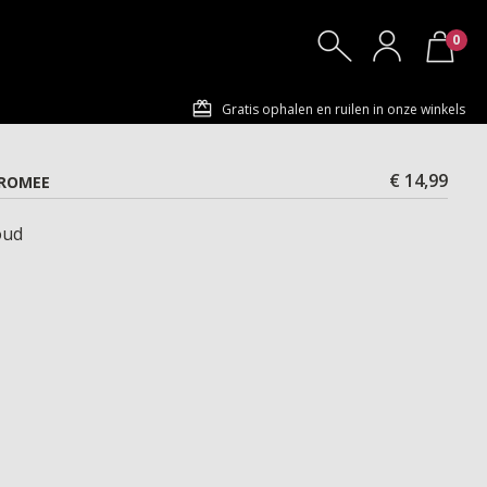
0
Gratis ophalen en ruilen in onze winkels
€ 14,99
 ROMEE
oud