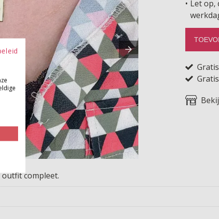
Let op, 
werkda
TOEVO
beleid
Grati
Gratis
nze
eldige
Beki
 outfit compleet.