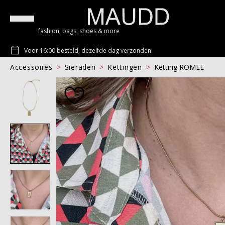
fashion, bags, shoes & more
Voor 16:00 besteld, dezelfde dag verzonden
Accessoires
Sieraden
Kettingen
Ketting ROMEE