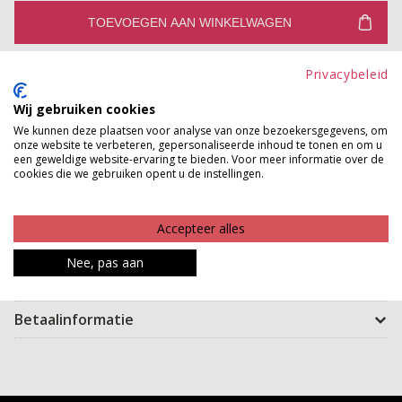
TOEVOEGEN AAN WINKELWAGEN
Gratis verzenden vanaf €150,-
Privacybeleid
Gratis ophalen en ruilen in onze winkels
Wij gebruiken cookies
We kunnen deze plaatsen voor analyse van onze bezoekersgegevens, om
Bekijk voorraad winkel
onze website te verbeteren, gepersonaliseerde inhoud te tonen en om u
een geweldige website-ervaring te bieden. Voor meer informatie over de
cookies die we gebruiken opent u de instellingen.
Deze eyecatcher is de finishing touch voor elke outfit ?
van minimal chic tot boho goddess. De combinatie van
Accepteer alles
subtiele glans en opvallende hanger maakt 'm zowel
casual als feestelijk te dragen. Gelaagd of solo? Jij
Nee, pas aan
bepaalt de vibe. Ready to glow, always.
Betaalinformatie