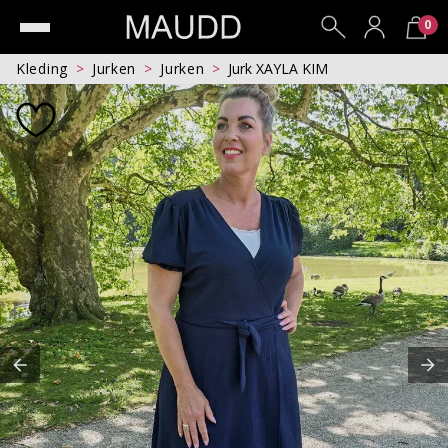
0
Kleding
Jurken
Jurken
Jurk XAYLA KIM