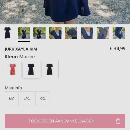
€ 34,99
JURK XAYLA KIM
Kleur:
Marine
Maatinfo
S/M
L/XL
XXL
TOEVOEGEN AAN WINKELWAGEN