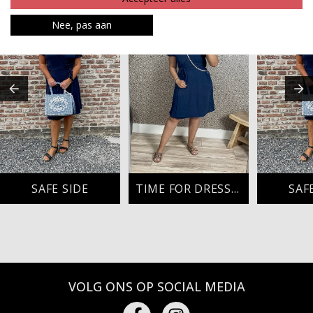
Nee, pas aan
SAFE SIDE
TIME FOR DRESSES
SAF
VOLG ONS OP SOCIAL MEDIA