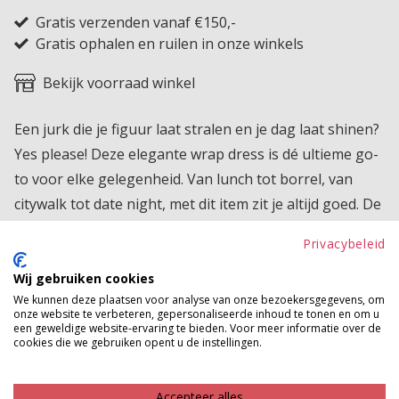
Gratis verzenden vanaf €150,-
Gratis ophalen en ruilen in onze winkels
Bekijk voorraad winkel
Een jurk die je figuur laat stralen en je dag laat shinen?
Yes please! Deze elegante wrap dress is dé ultieme go-
to voor elke gelegenheid. Van lunch tot borrel, van
citywalk tot date night, met dit item zit je altijd goed. De
strikceintuur zorgt voor een vrouwelijk silhouet, de
Privacybeleid
luchtige stof geeft je bewegingsvrijheid all day long.
Wij gebruiken cookies
Product kenmerken
We kunnen deze plaatsen voor analyse van onze bezoekersgegevens, om
onze website te verbeteren, gepersonaliseerde inhoud te tonen en om u
Betaalinformatie
een geweldige website-ervaring te bieden. Voor meer informatie over de
cookies die we gebruiken opent u de instellingen.
MAAK JE LOOK COMPLEET
Accepteer alles