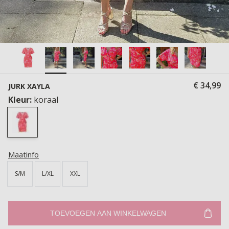
€ 34,99
JURK XAYLA
Kleur:
koraal
Maatinfo
S/M
L/XL
XXL
TOEVOEGEN AAN WINKELWAGEN