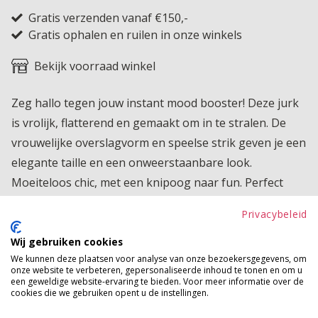
Gratis verzenden vanaf €150,-
Gratis ophalen en ruilen in onze winkels
Bekijk voorraad winkel
Zeg hallo tegen jouw instant mood booster! Deze jurk
is vrolijk, flatterend en gemaakt om in te stralen. De
vrouwelijke overslagvorm en speelse strik geven je een
elegante taille en een onweerstaanbare look.
Moeiteloos chic, met een knipoog naar fun. Perfect
voor een zomerse dag in de stad, een feestje of
Privacybeleid
gewoon... omdat jij het wilt. Feel cute, feel confident, feel
MAUDD!
Wij gebruiken cookies
We kunnen deze plaatsen voor analyse van onze bezoekersgegevens, om
onze website te verbeteren, gepersonaliseerde inhoud te tonen en om u
Product kenmerken
een geweldige website-ervaring te bieden. Voor meer informatie over de
cookies die we gebruiken opent u de instellingen.
Betaalinformatie