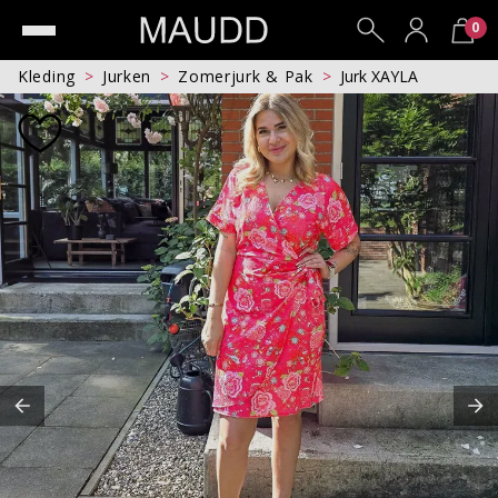
0
Kleding
Jurken
Zomerjurk & Pak
Jurk XAYLA