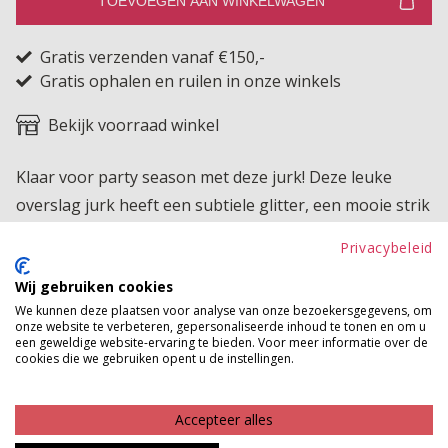
TOEVOEGEN AAN WINKELWAGEN
Gratis verzenden vanaf €150,-
Gratis ophalen en ruilen in onze winkels
Bekijk voorraad winkel
Klaar voor party season met deze jurk! Deze leuke
overslag jurk heeft een subtiele glitter, een mooie strik
aan de zijkant en ze valt op kniehoogte.
Privacybeleid
Product kenmerken
Wij gebruiken cookies
We kunnen deze plaatsen voor analyse van onze bezoekersgegevens, om
Betaalinformatie
onze website te verbeteren, gepersonaliseerde inhoud te tonen en om u
een geweldige website-ervaring te bieden. Voor meer informatie over de
cookies die we gebruiken opent u de instellingen.
MAAK JE LOOK COMPLEET
Accepteer alles