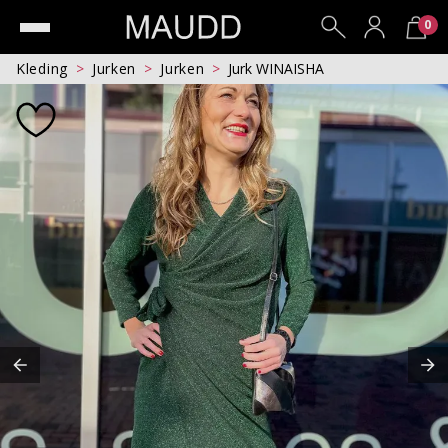
0
Kleding
Jurken
Jurken
Jurk WINAISHA