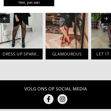
Nee, pas aan
DRESS UP SPARKLY
GLAMOUROUS
LET IT
VOLG ONS OP SOCIAL MEDIA