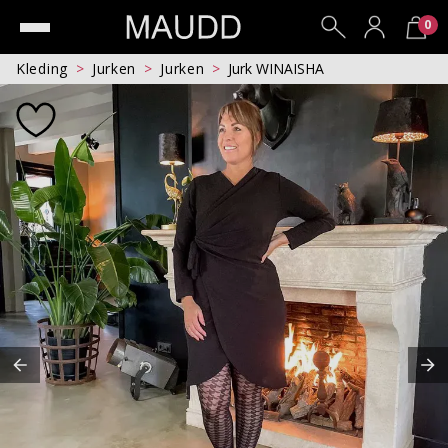
0
Kleding
Jurken
Jurken
Jurk WINAISHA