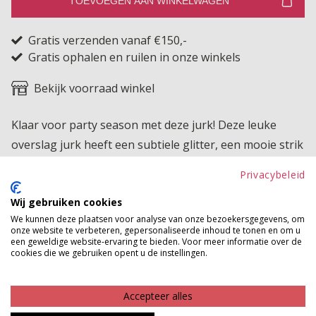
TOEVOEGEN AAN WINKELWAGEN
Gratis verzenden vanaf €150,-
Gratis ophalen en ruilen in onze winkels
Bekijk voorraad winkel
Klaar voor party season met deze jurk! Deze leuke
overslag jurk heeft een subtiele glitter, een mooie strik
aan de zijkant en ze valt op kniehoogte.
Privacybeleid
Product kenmerken
Wij gebruiken cookies
We kunnen deze plaatsen voor analyse van onze bezoekersgegevens, om
Betaalinformatie
onze website te verbeteren, gepersonaliseerde inhoud te tonen en om u
een geweldige website-ervaring te bieden. Voor meer informatie over de
cookies die we gebruiken opent u de instellingen.
MAAK JE LOOK COMPLEET
Accepteer alles