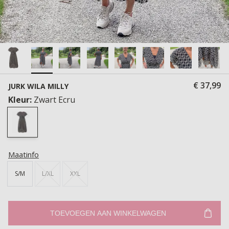
€ 37,99
JURK WILA MILLY
Kleur:
Zwart Ecru
Maatinfo
S/M
L/XL
XXL
TOEVOEGEN AAN WINKELWAGEN