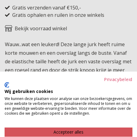
Gratis verzenden vanaf €150,-
Gratis ophalen en ruilen in onze winkels
Bekijk voorraad winkel
Wauw...wat een leukerd! Deze lange jurk heeft ruime
korte mouwen en een overslag langs de buste. Vanaf
de elastische taille heeft de jurk een vaste overslag met
een roesel rand en door de strik knoop krijg je meer
silhouet. Wat wil je nog meer?!
Privacybeleid
Wij gebruiken cookies
Product kenmerken
We kunnen deze plaatsen voor analyse van onze bezoekersgegevens, om
onze website te verbeteren, gepersonaliseerde inhoud te tonen en om u
Betaalinformatie
een geweldige website-ervaring te bieden. Voor meer informatie over de
cookies die we gebruiken opent u de instellingen.
MAAK JE LOOK COMPLEET
Accepteer alles