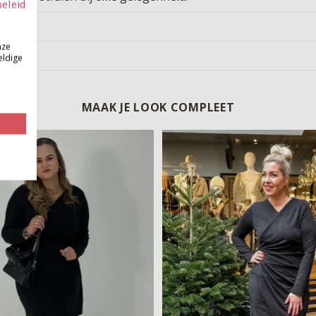
beleid
nze
eldige
MAAK JE LOOK COMPLEET