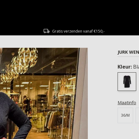
Gratis verzenden vanaf €150,-
JURK WE
Kleur:
Bl
Maatinfo
36/M