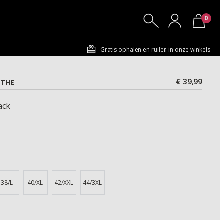
0
Gratis ophalen en ruilen in onze winkels
€ 39,99
NTHE
ack
38/L
40/XL
42/XXL
44/3XL