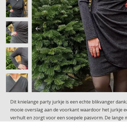
Dit knielange party jurkje is een echte blikvanger dankz
mooie overslag aan de voorkant waardoor het jurkje een v
verhult en zorgt voor een soepele pasvorm. De lange mo
Comfortabel sprankelend en super vrouwelijk dit jurkje 