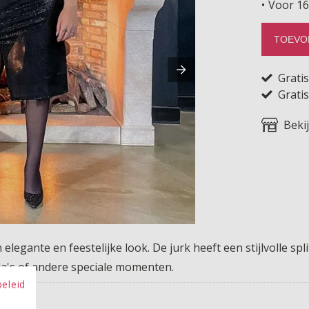
Voor 16
TOEVO
Grati
Gratis
Beki
legante en feestelijke look. De jurk heeft een stijlvolle sp
la's of andere speciale momenten.
beleid