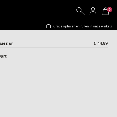
0
Gratis ophalen en ruilen in onze winkels
€ 44,99
YAN DAE
art