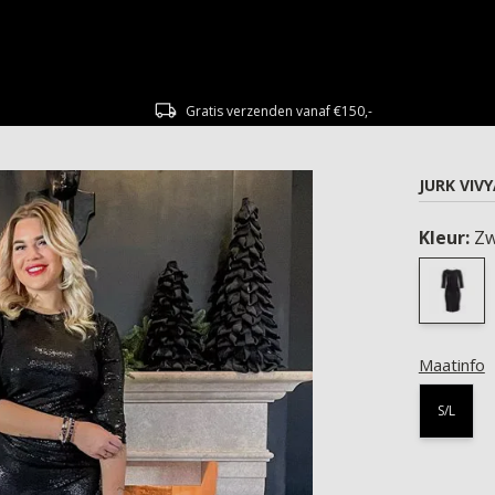
Gratis verzenden vanaf €150,-
JURK VIV
Kleur:
Zw
Maatinfo
S/L