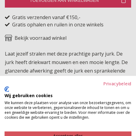
TOEVOEGEN AAN WINKELWAGEN
Gratis verzenden vanaf €150,-
Gratis ophalen en ruilen in onze winkels
Bekijk voorraad winkel
Laat jezelf stralen met deze prachtige party jurk. De
jurk heeft driekwart mouwen en een mooie lengte. De
glanzende afwerking geeft de jurk een sprankelende
en luxueuze uitstraling, waardoor je gegarandeerd de
Privacybeleid
show steelt.
Wij gebruiken cookies
Product kenmerken
We kunnen deze plaatsen voor analyse van onze bezoekersgegevens, om
onze website te verbeteren, gepersonaliseerde inhoud te tonen en om u
een geweldige website-ervaring te bieden. Voor meer informatie over de
Betaalinformatie
cookies die we gebruiken opent u de instellingen.
MAAK JE LOOK COMPLEET
Accepteer alles