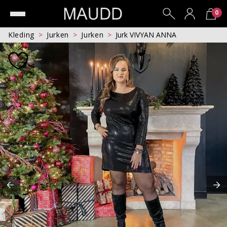
0
Kleding
Jurken
Jurken
Jurk VIVYAN ANNA