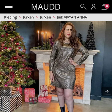
0
Kleding
Jurken
Jurken
Jurk VIVYAN ANNA