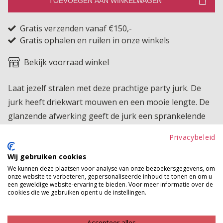
TOEVOEGEN AAN WINKELWAGEN
Gratis verzenden vanaf €150,-
Gratis ophalen en ruilen in onze winkels
Bekijk voorraad winkel
Laat jezelf stralen met deze prachtige party jurk. De
jurk heeft driekwart mouwen en een mooie lengte. De
glanzende afwerking geeft de jurk een sprankelende
en luxueuze uitstraling, waardoor je gegarandeerd de
Privacybeleid
show steelt.
Wij gebruiken cookies
Product kenmerken
We kunnen deze plaatsen voor analyse van onze bezoekersgegevens, om
onze website te verbeteren, gepersonaliseerde inhoud te tonen en om u
een geweldige website-ervaring te bieden. Voor meer informatie over de
Betaalinformatie
cookies die we gebruiken opent u de instellingen.
MAAK JE LOOK COMPLEET
Accepteer alles