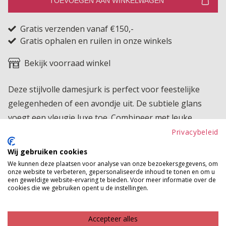
TOEVOEGEN AAN WINKELWAGEN
Gratis verzenden vanaf €150,-
Gratis ophalen en ruilen in onze winkels
Bekijk voorraad winkel
Deze stijlvolle damesjurk is perfect voor feestelijke
gelegenheden of een avondje uit. De subtiele glans
voegt een vleugje luxe toe. Combineer met leuke
accessoires en jou party look is compleet.
Privacybeleid
Wij gebruiken cookies
Product kenmerken
We kunnen deze plaatsen voor analyse van onze bezoekersgegevens, om
onze website te verbeteren, gepersonaliseerde inhoud te tonen en om u
Betaalinformatie
een geweldige website-ervaring te bieden. Voor meer informatie over de
cookies die we gebruiken opent u de instellingen.
MAAK JE LOOK COMPLEET
Accepteer alles