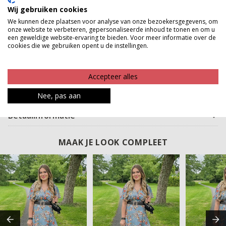
een zomerse lunch of een avond op het
Wij gebruiken cookies
terras.\r\n\r\nStijl en comfort komen hier moeiteloos
We kunnen deze plaatsen voor analyse van onze bezoekersgegevens, om
onze website te verbeteren, gepersonaliseerde inhoud te tonen en om u
samen, waardoor dit een echte must-have is voor jouw
een geweldige website-ervaring te bieden. Voor meer informatie over de
zomergarderobe. Een jurk waarin je je zelfverzekerd,
cookies die we gebruiken opent u de instellingen.
vrouwelijk en comfortabel voelt, elke keer dat je hem
aantrekt.
Accepteer alles
Product kenmerken
Nee, pas aan
Betaalinformatie
MAAK JE LOOK COMPLEET