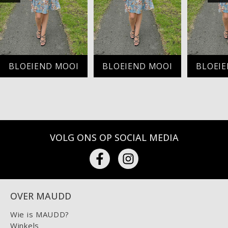
BLOEIEND MOOI
BLOEIEND MOOI
BLOEI
VOLG ONS OP SOCIAL MEDIA
OVER MAUDD
Wie is MAUDD?
Winkels