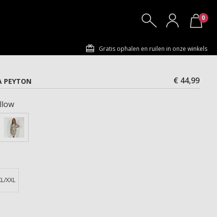
0
Gratis ophalen en ruilen in onze winkels
€ 44,99
A PEYTON
llow
XL/XXL