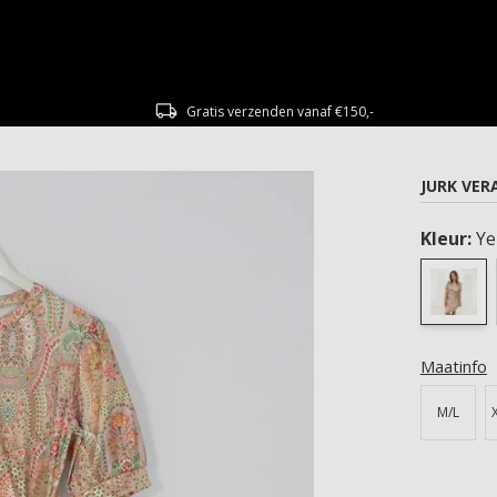
Gratis verzenden vanaf €150,-
JURK VER
Kleur:
Ye
Maatinfo
M/L