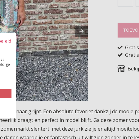
TOEVO
beleid
Grati
Gratis
nze
eldige
Beki
ds weer naar grijpt. Een absolute favoriet dankzij de mooie
 heerlijk draagt en perfect in model blijft. Ga deze zomer voor
zomermarkt slentert, met deze jurk zie je er altijd moeiteloo
 dagen waarop je er fantastisch uit wilt zien zonder in te l