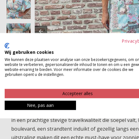
Privacy
Wij gebruiken cookies
We kunnen deze plaatsen voor analyse van onze bezoekersgegevens, om o
website te verbeteren, gepersonaliseerde inhoud te tonen en om u een gew
website-ervaring te bieden. Voor meer informatie over de cookies die we
gebruiken opent u de instellingen.
Accepteer alles
Nee, pas aan
Deze geweldige jurk is echt zo een model waar je stee
in een prachtige stevige travelkwaliteit die soepel valt,
boulevard, een strandtent induikt of gezellig langs een 
uitstraling maken dit een echte must-have voor zonnige