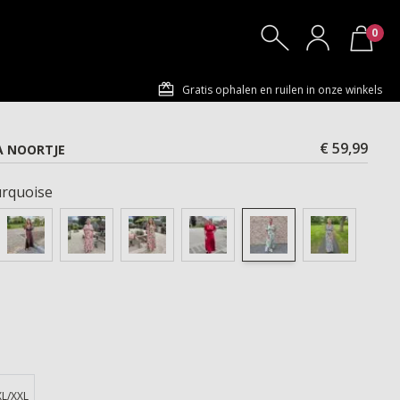
0
Gratis ophalen en ruilen in onze winkels
€ 59,99
A NOORTJE
rquoise
XL/XXL