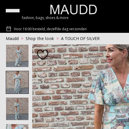
fashion, bags, shoes & more
Voor 16:00 besteld, dezelfde dag verzonden
Maudd
Shop the look
A TOUCH OF SILVER