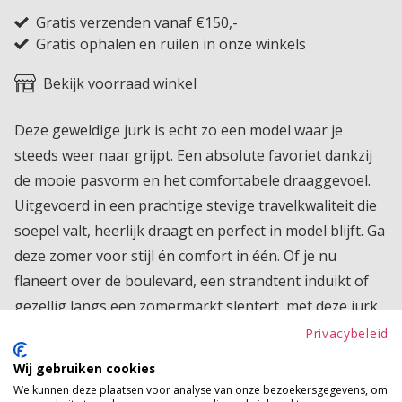
Gratis verzenden vanaf €150,-
Gratis ophalen en ruilen in onze winkels
Bekijk voorraad winkel
Deze geweldige jurk is echt zo een model waar je
steeds weer naar grijpt. Een absolute favoriet dankzij
de mooie pasvorm en het comfortabele draaggevoel.
Uitgevoerd in een prachtige stevige travelkwaliteit die
soepel valt, heerlijk draagt en perfect in model blijft. Ga
deze zomer voor stijl én comfort in één. Of je nu
flaneert over de boulevard, een strandtent induikt of
gezellig langs een zomermarkt slentert, met deze jurk
zie je er altijd moeiteloos verzorgd en vrouwelijk uit. De
Privacybeleid
flatterende fit en luxe uitstraling maken dit een echte
Wij gebruiken cookies
must-have voor zonnige dagen waarop je er
We kunnen deze plaatsen voor analyse van onze bezoekersgegevens, om