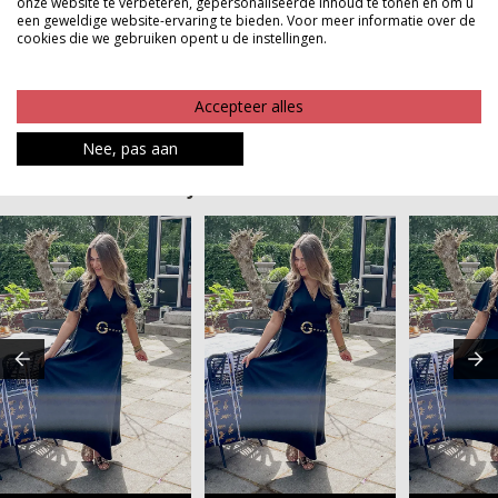
onze website te verbeteren, gepersonaliseerde inhoud te tonen en om u
fantastisch uit wilt zien zonder in te leveren op
een geweldige website-ervaring te bieden. Voor meer informatie over de
comfort.
cookies die we gebruiken opent u de instellingen.
Product kenmerken
Accepteer alles
Betaalinformatie
Nee, pas aan
MAAK JE LOOK COMPLEET