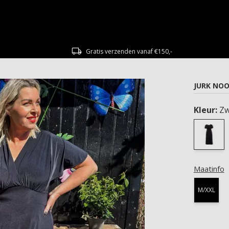
Gratis verzenden vanaf €150,-
JURK NOO
Kleur:
Zw
Maatinfo
M/XXL