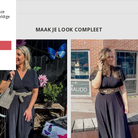
nze
eldige
MAAK JE LOOK COMPLEET