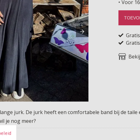
Voor 16
TOEVO
Grati
Gratis
Beki
 lange jurk. De jurk heeft een comfortabele band bij de taile
wil je nog meer?
beleid