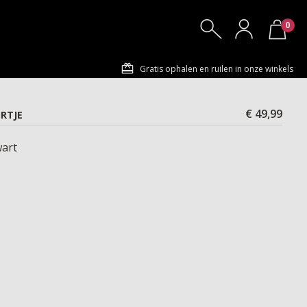
0
Gratis ophalen en ruilen in onze winkels
€ 49,99
RTJE
art