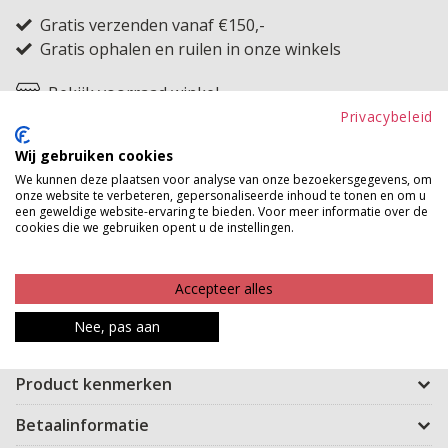
Gratis verzenden vanaf €150,-
Gratis ophalen en ruilen in onze winkels
Bekijk voorraad winkel
Privacybeleid
Ga comfortabel en stijlvol de zomer in met deze
Wij gebruiken cookies
prachtige jurk! Met zijn wijde mouwen, elegante V-hals,
We kunnen deze plaatsen voor analyse van onze bezoekersgegevens, om
onze website te verbeteren, gepersonaliseerde inhoud te tonen en om u
touwtje in de taille en lange rok is het echt een must-
een geweldige website-ervaring te bieden. Voor meer informatie over de
have. Combineer deze jurk met een van onze prachtige
cookies die we gebruiken opent u de instellingen.
sandalen voor een heerlijk dagje strand of met een
vest voor de koelere zomeravonden. Voeg deze
Accepteer alles
veelzijdige en elegante jurk toe aan je garderobe en
Nee, pas aan
geniet de hele zomer lang van comfort en stijl!
Product kenmerken
Betaalinformatie