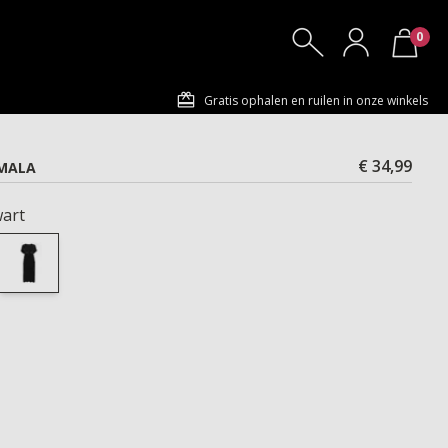
0
Gratis ophalen en ruilen in onze winkels
€ 34,99
SMALA
art