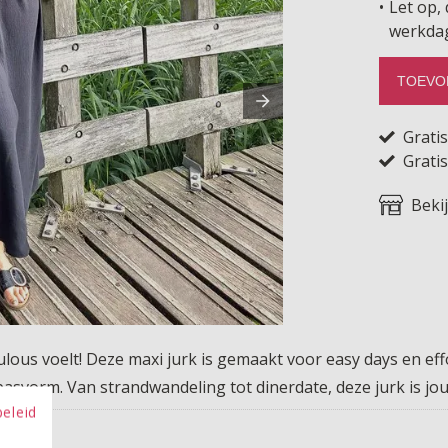
Let op, 
werkda
TOEVO
Grati
Gratis
Beki
bulous voelt! Deze maxi jurk is gemaakt voor easy days en effo
asvorm. Van strandwandeling tot dinerdate, deze jurk is jouw
beleid