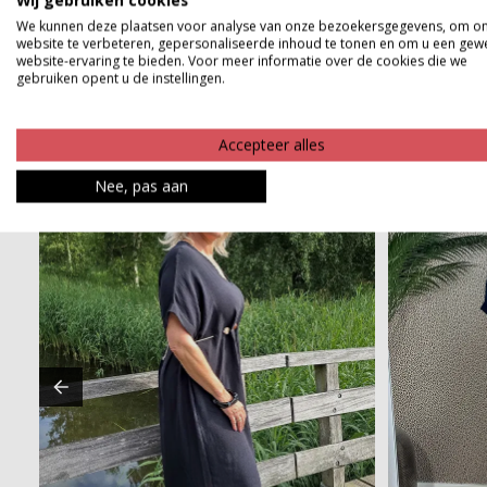
Wij gebruiken cookies
Betaalinformatie
We kunnen deze plaatsen voor analyse van onze bezoekersgegevens, om o
website te verbeteren, gepersonaliseerde inhoud te tonen en om u een gew
website-ervaring te bieden. Voor meer informatie over de cookies die we
gebruiken opent u de instellingen.
Accepteer alles
Nee, pas aan