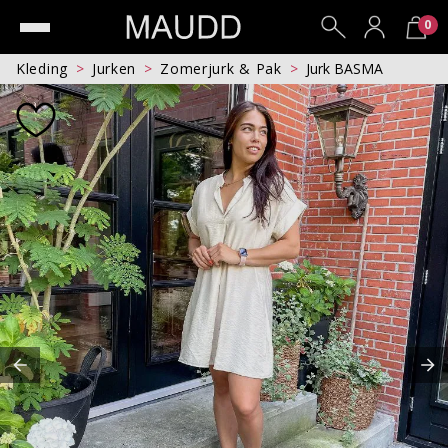
0
Kleding
Jurken
Zomerjurk & Pak
Jurk BASMA