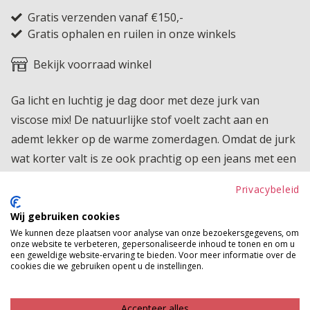
Gratis verzenden vanaf €150,-
Gratis ophalen en ruilen in onze winkels
Bekijk voorraad winkel
Ga licht en luchtig je dag door met deze jurk van
viscose mix! De natuurlijke stof voelt zacht aan en
ademt lekker op de warme zomerdagen. Omdat de jurk
wat korter valt is ze ook prachtig op een jeans met een
leuke sneaker. Toch iets te warm? Dan staat een
Privacybeleid
sandaaltje ook geweldig bij deze jurk!
Wij gebruiken cookies
Product kenmerken
We kunnen deze plaatsen voor analyse van onze bezoekersgegevens, om
onze website te verbeteren, gepersonaliseerde inhoud te tonen en om u
Betaalinformatie
een geweldige website-ervaring te bieden. Voor meer informatie over de
cookies die we gebruiken opent u de instellingen.
MAAK JE LOOK COMPLEET
Accepteer alles