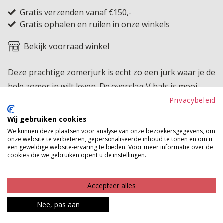
Gratis verzenden vanaf €150,-
Gratis ophalen en ruilen in onze winkels
Bekijk voorraad winkel
Deze prachtige zomerjurk is echt zo een jurk waar je de
hele zomer in wilt leven. De overslag V hals is mooi
vrouwelijk maar sluit fijn aan waardoor een hemdje niet
Privacybeleid
nodig is, ideaal voor warme dagen waarop je luchtig en
Wij gebruiken cookies
comfortabel gekleed wilt zijn. De jurk heeft een mooie
We kunnen deze plaatsen voor analyse van onze bezoekersgegevens, om
onze website te verbeteren, gepersonaliseerde inhoud te tonen en om u
lengte en een nette mouwlengte waardoor hij perfect
een geweldige website-ervaring te bieden. Voor meer informatie over de
draagbaar is voor iedere gelegenheid. De zachte
cookies die we gebruiken opent u de instellingen.
viscose stof voelt heerlijk ademend aan en valt soepel
langs het lichaam. Dankzij het flatterende model en de
Accepteer alles
fraaie tailleband wordt de taille prachtig geaccentueerd
Nee, pas aan
en creëer je moeiteloos een vrouwelijke pasvorm. Een